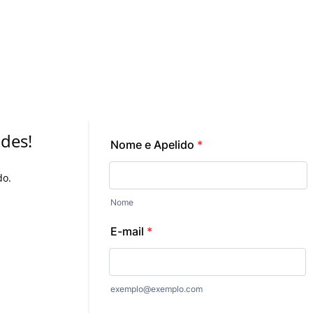
des!
do.