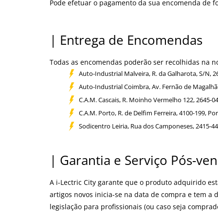
Pode efetuar o pagamento da sua encomenda de for
| Entrega de Encomendas
Todas as encomendas poderão ser recolhidas na nos
Auto-Industrial Malveira, R. da Galharota, S/N, 2
Auto-Industrial Coimbra, Av. Fernão de Magalhã
C.A.M. Cascais, R. Moinho Vermelho 122, 2645-04
C.A.M. Porto, R. de Delfim Ferreira, 4100-199, Po
Sodicentro Leiria, Rua dos Camponeses, 2415-444
| Garantia e Serviço Pós-ve
A i-Lectric City garante que o produto adquirido es
artigos novos inicia-se na data de compra e tem a 
legislação para profissionais (ou caso seja comprad