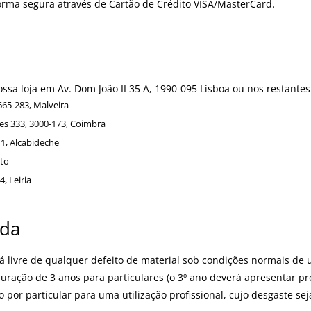
ma segura através de Cartão de Crédito VISA/MasterCard.
sa loja em Av. Dom João II 35 A, 1990-095 Lisboa ou nos restante
665-283, Malveira
es 333, 3000-173, Coimbra
1, Alcabideche
rto
, Leiria
nda
tá livre de qualquer defeito de material sob condições normais de 
duração de 3 anos para particulares (o 3º ano deverá apresentar p
o por particular para uma utilização profissional, cujo desgaste sej