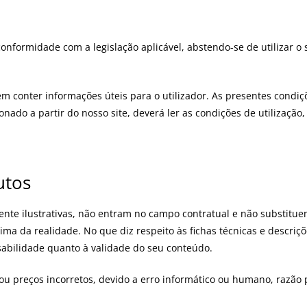
onformidade com a legislação aplicável, abstendo-se de utilizar o s
em conter informações úteis para o utilizador. As presentes condiç
cionado a partir do nosso site, deverá ler as condições de utilização
utos
nte ilustrativas, não entram no campo contratual e não substitue
ma da realidade. No que diz respeito às fichas técnicas e descriç
nsabilidade quanto à validade do seu conteúdo.
 preços incorretos, devido a erro informático ou humano, razão pel