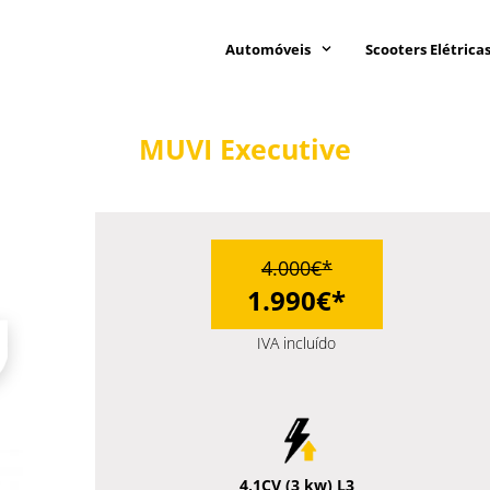
Automóveis
Scooters Elétrica
MUVI Executive
4.000€*
1.990€*
IVA incluído
4
,
1
CV (
3
kw) L3